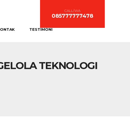
CALL/WA
085777777478
KONTAK
TESTIMONI
GELOLA TEKNOLOGI