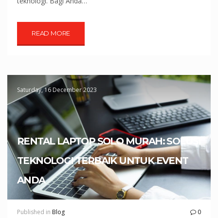
teknologi. Bagi Anda…
READ MORE
Saturday, 16 December 2023
RENTAL LAPTOP SOLO MURAH: SOLUSI
TEKNOLOGI TERBAIK UNTUK EVENT
ANDA
Published in
Blog
0