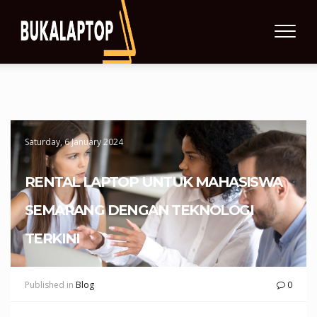
Saturday, 6 January 2024
RENTAL LAPTOP UNTUK MAHASISWA
SEMARANG DENGAN TEKNOLOGI
TERKINI
Published in
Blog
0