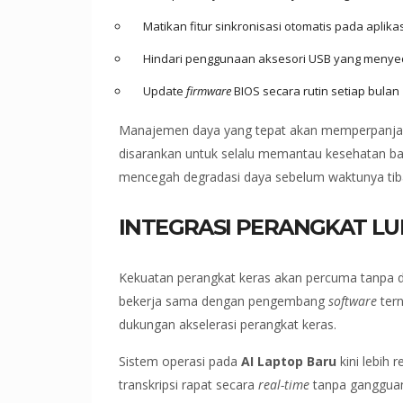
Matikan fitur sinkronisasi otomatis pada aplika
Hindari penggunaan aksesori USB yang menye
Update
firmware
BIOS secara rutin setiap bulan
Manajemen daya yang tepat akan memperpanjan
disarankan untuk selalu memantau kesehatan bate
mencegah degradasi daya sebelum waktunya tib
INTEGRASI PERANGKAT LU
Kekuatan perangkat keras akan percuma tanpa du
bekerja sama dengan pengembang
software
tern
dukungan akselerasi perangkat keras.
Sistem operasi pada
AI Laptop Baru
kini lebih 
transkripsi rapat secara
real-time
tanpa gangguan 