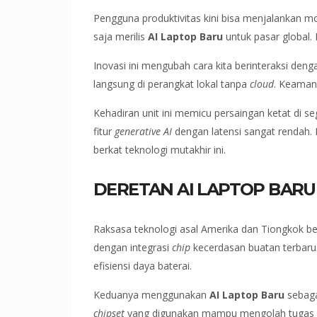
Pengguna produktivitas kini bisa menjalankan mo
saja merilis
AI Laptop Baru
untuk pasar global.
Inovasi ini mengubah cara kita berinteraksi deng
langsung di perangkat lokal tanpa
cloud
. Keamana
Kehadiran unit ini memicu persaingan ketat di
fitur
generative AI
dengan latensi sangat rendah. 
berkat teknologi mutakhir ini.
DERETAN AI LAPTOP BAR
Raksasa teknologi asal Amerika dan Tiongkok ber
dengan integrasi
chip
kecerdasan buatan terbaru
efisiensi daya baterai.
Keduanya menggunakan
AI Laptop Baru
sebaga
chipset
yang digunakan mampu mengolah tugas ko