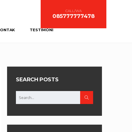
CALL/WA
085777777478
KONTAK
TESTIMONI
SEARCH POSTS