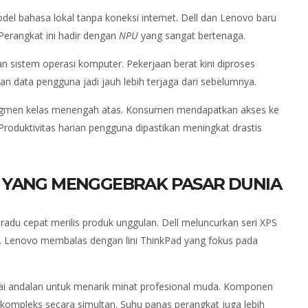
del bahasa lokal tanpa koneksi internet. Dell dan Lenovo baru
 Perangkat ini hadir dengan
NPU
yang sangat bertenaga.
an sistem operasi komputer. Pekerjaan berat kini diproses
n data pengguna jadi jauh lebih terjaga dari sebelumnya.
 segmen kelas menengah atas. Konsumen mendapatkan akses ke
Produktivitas harian pengguna dipastikan meningkat drastis
U YANG MENGGEBRAK PASAR DUNIA
adu cepat merilis produk unggulan. Dell meluncurkan seri XPS
. Lenovo membalas dengan lini ThinkPad yang fokus pada
i andalan untuk menarik minat profesional muda. Komponen
mpleks secara simultan. Suhu panas perangkat juga lebih