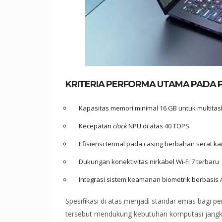
KRITERIA PERFORMA UTAMA PADA 
Kapasitas memori minimal 16 GB untuk multitas
Kecepatan
clock
NPU di atas 40 TOPS
Efisiensi termal pada casing berbahan serat k
Dukungan konektivitas nirkabel Wi-Fi 7 terbaru
Integrasi sistem keamanan biometrik berbasis 
Spesifikasi di atas menjadi standar emas bagi 
tersebut mendukung kebutuhan komputasi jangka p