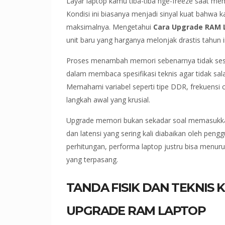
Layar laptop kamu tiba-tiba nge-freeze saat m
Kondisi ini biasanya menjadi sinyal kuat bahwa 
maksimalnya. Mengetahui
Cara Upgrade RAM 
unit baru yang harganya melonjak drastis tahun i
Proses menambah memori sebenarnya tidak sesul
dalam membaca spesifikasi teknis agar tidak sal
Memahami variabel seperti tipe DDR, frekuensi 
langkah awal yang krusial.
Upgrade memori bukan sekadar soal memasukkan
dan latensi yang sering kali diabaikan oleh pen
perhitungan, performa laptop justru bisa menu
yang terpasang.
TANDA FISIK DAN TEKNIS
UPGRADE RAM LAPTOP