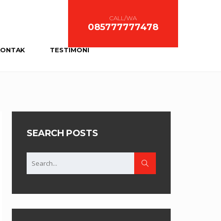
CALL/WA
085777777478
KONTAK
TESTIMONI
SEARCH POSTS