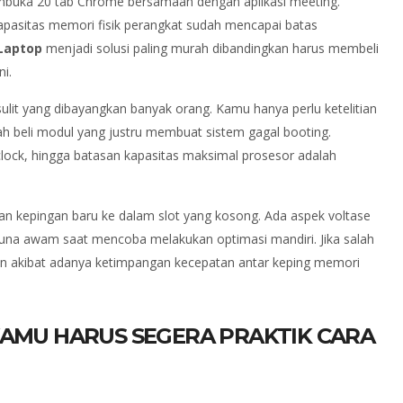
embuka 20 tab Chrome bersamaan dengan aplikasi meeting.
kapasitas memori fisik perangkat sudah mencapai batas
Laptop
menjadi solusi paling murah dibandingkan harus membeli
ni.
it yang dibayangkan banyak orang. Kamu hanya perlu ketelitian
ah beli modul yang justru membuat sistem gagal booting.
clock, hingga batasan kapasitas maksimal prosesor adalah
 kepingan baru ke dalam slot yang kosong. Ada aspek voltase
gguna awam saat mencoba melakukan optimasi mandiri. Jika salah
run akibat adanya ketimpangan kecepatan antar keping memori
 KAMU HARUS SEGERA PRAKTIK CARA