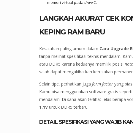
memori virtual pada
drive
C.
LANGKAH AKURAT CEK KOM
KEPING RAM BARU
Kesalahan paling umum dalam
Cara Upgrade 
tanpa melihat spesifikasi teknis mendalam. K
atau DDR5 karena keduanya memiliki posisi
notc
salah dapat mengakibatkan kerusakan permane
Selain tipe, perhatikan juga
form factor
yang bias
Kamu bisa menggunakan software gratis sepert
mendalam. Di sana akan terlihat jelas berapa v
1.1V
untuk DDR5 terbaru.
DETAIL SPESIFIKASI YANG WAJIB KA