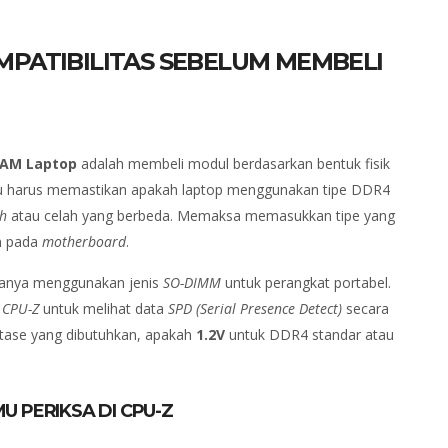
PATIBILITAS SEBELUM MEMBELI
RAM Laptop
adalah membeli modul berdasarkan bentuk fisik
amu harus memastikan apakah laptop menggunakan tipe DDR4
h
atau celah yang berbeda. Memaksa memasukkan tipe yang
n pada
motherboard
.
anya menggunakan jenis
SO-DIMM
untuk perangkat portabel.
i
CPU-Z
untuk melihat data
SPD (Serial Presence Detect)
secara
oltase yang dibutuhkan, apakah
1.2V
untuk DDR4 standar atau
MU PERIKSA DI CPU-Z