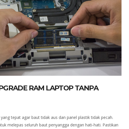
UPGRADE RAM LAPTOP TANPA
ng tepat agar baut tidak aus dan panel plastik tidak pecah.
tuk melepas seluruh baut penyangga dengan hati-hati. Pastikan