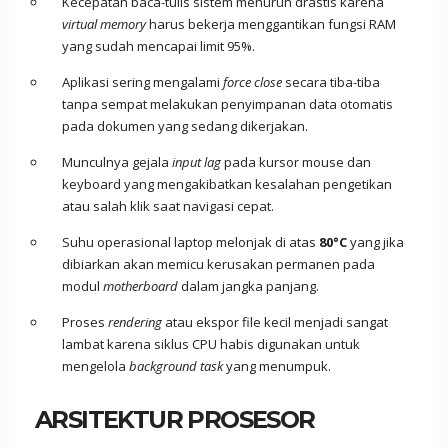
Kecepatan baca-tulis sistem menurun drastis karena
virtual memory
harus bekerja menggantikan fungsi RAM
yang sudah mencapai limit 95%.
Aplikasi sering mengalami
force close
secara tiba-tiba
tanpa sempat melakukan penyimpanan data otomatis
pada dokumen yang sedang dikerjakan.
Munculnya gejala
input lag
pada kursor mouse dan
keyboard yang mengakibatkan kesalahan pengetikan
atau salah klik saat navigasi cepat.
Suhu operasional laptop melonjak di atas
80°C
yang jika
dibiarkan akan memicu kerusakan permanen pada
modul
motherboard
dalam jangka panjang.
Proses
rendering
atau ekspor file kecil menjadi sangat
lambat karena siklus CPU habis digunakan untuk
mengelola
background task
yang menumpuk.
ARSITEKTUR PROSESOR