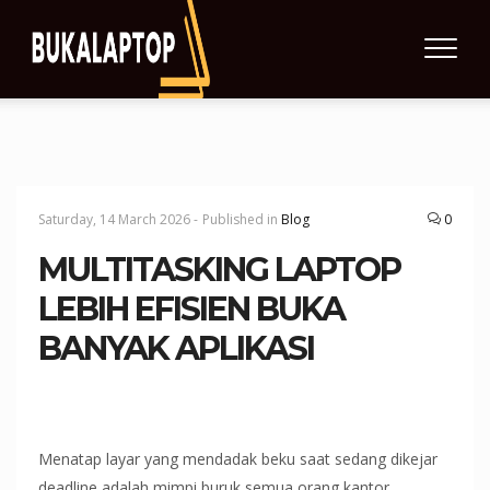
Saturday, 14 March 2026 -
Published in
Blog
0
MULTITASKING LAPTOP
LEBIH EFISIEN BUKA
BANYAK APLIKASI
Menatap layar yang mendadak beku saat sedang dikejar
deadline adalah mimpi buruk semua orang kantor.