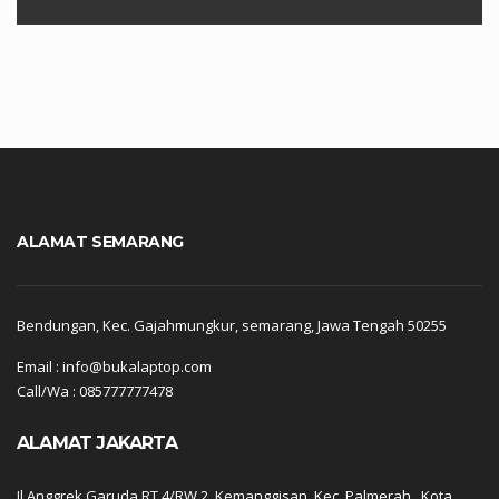
ALAMAT SEMARANG
Bendungan, Kec. Gajahmungkur, semarang, Jawa Tengah 50255
Email : info@bukalaptop.com
Call/Wa : 085777777478
ALAMAT JAKARTA
Jl Anggrek Garuda RT.4/RW.2, Kemanggisan, Kec. Palmerah,, Kota