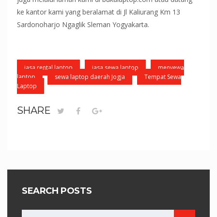
ke kantor kami yang beralamat di Jl Kaliurang Km 13
Sardonoharjo Ngaglik Sleman Yogyakarta.
jasa rental laptop
jasa sewa laptop
menyewa
laptop
sewa laptop daerah Jogja
Tempat Sewa
Laptop
SHARE
SEARCH POSTS