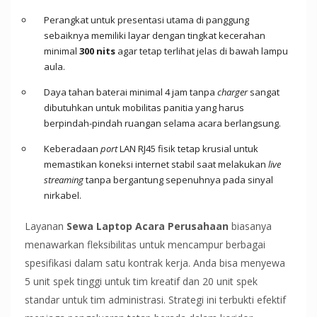
Perangkat untuk presentasi utama di panggung
sebaiknya memiliki layar dengan tingkat kecerahan
minimal
300 nits
agar tetap terlihat jelas di bawah lampu
aula.
Daya tahan baterai minimal 4 jam tanpa
charger
sangat
dibutuhkan untuk mobilitas panitia yang harus
berpindah-pindah ruangan selama acara berlangsung.
Keberadaan
port
LAN RJ45 fisik tetap krusial untuk
memastikan koneksi internet stabil saat melakukan
live
streaming
tanpa bergantung sepenuhnya pada sinyal
nirkabel.
Layanan
Sewa Laptop Acara Perusahaan
biasanya
menawarkan fleksibilitas untuk mencampur berbagai
spesifikasi dalam satu kontrak kerja. Anda bisa menyewa
5 unit spek tinggi untuk tim kreatif dan 20 unit spek
standar untuk tim administrasi. Strategi ini terbukti efektif