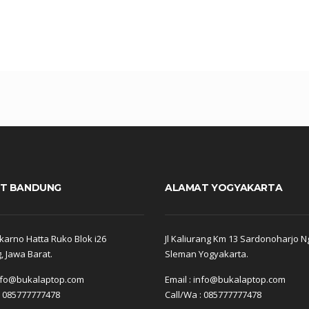
T BANDUNG
ALAMAT YOGYAKARTA
arno Hatta Ruko Blok i26
Jl Kaliurang Km 13 Sardonoharjo N
 Jawa Barat.
Sleman Yogyakarta.
info@bukalaptop.com
Email : info@bukalaptop.com
: 085777777478
Call/Wa : 085777777478