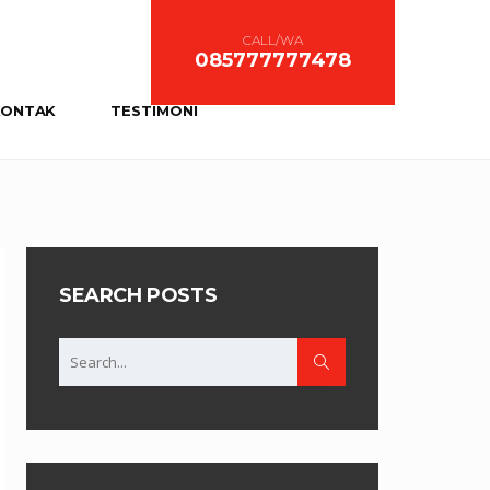
CALL/WA
085777777478
KONTAK
TESTIMONI
SEARCH POSTS