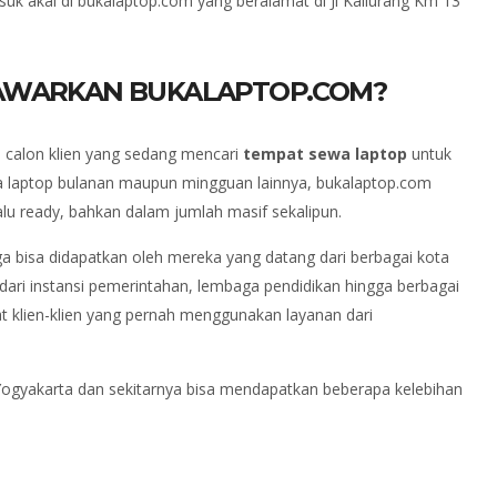
k akal di bukalaptop.com yang beralamat di Jl Kaliurang Km 13
TAWARKAN BUKALAPTOP.COM?
h calon klien yang sedang mencari
tempat sewa laptop
untuk
a laptop bulanan maupun mingguan lainnya, bukalaptop.com
alu ready, bahkan dalam jumlah masif sekalipun.
a bisa didapatkan oleh mereka yang datang dari berbagai kota
i dari instansi pemerintahan, lembaga pendidikan hingga berbagai
at klien-klien yang pernah menggunakan layanan dari
Yogyakarta dan sekitarnya bisa mendapatkan beberapa kelebihan