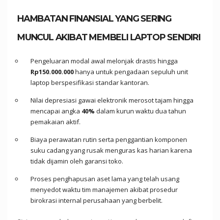
HAMBATAN FINANSIAL YANG SERING
MUNCUL AKIBAT MEMBELI LAPTOP SENDIRI
Pengeluaran modal awal melonjak drastis hingga
Rp150.000.000
hanya untuk pengadaan sepuluh unit
laptop berspesifikasi standar kantoran.
Nilai depresiasi gawai elektronik merosot tajam hingga
mencapai angka
40%
dalam kurun waktu dua tahun
pemakaian aktif.
Biaya perawatan rutin serta penggantian komponen
suku cadang yang rusak menguras kas harian karena
tidak dijamin oleh garansi toko.
Proses penghapusan aset lama yang telah usang
menyedot waktu tim manajemen akibat prosedur
birokrasi internal perusahaan yang berbelit.