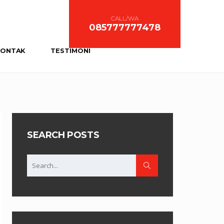
CALL/WA
085777777478
KONTAK
TESTIMONI
SEARCH POSTS