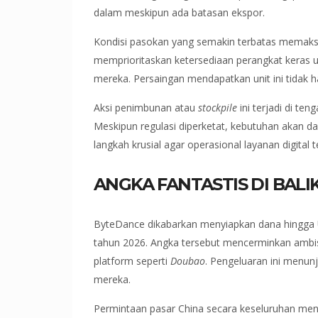
dalam meskipun ada batasan ekspor.
Kondisi pasokan yang semakin terbatas memaksa 
memprioritaskan ketersediaan perangkat keras
mereka. Persaingan mendapatkan unit ini tidak han
Aksi penimbunan atau
stockpile
ini terjadi di te
Meskipun regulasi diperketat, kebutuhan akan daya
langkah krusial agar operasional layanan digital t
ANGKA FANTASTIS DI BALIK
ByteDance dikabarkan menyiapkan dana hingga 
tahun 2026. Angka tersebut mencerminkan amb
platform seperti
Doubao
. Pengeluaran ini menun
mereka.
Permintaan pasar China secara keseluruhan menca