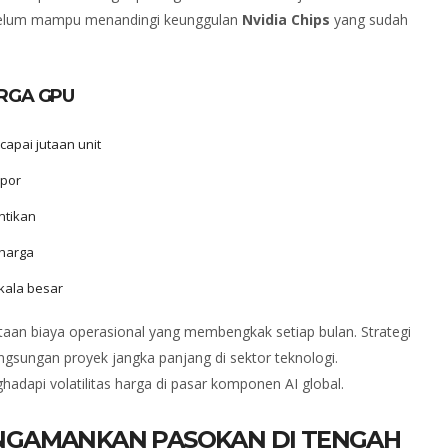
 belum mampu menandingi keunggulan
Nvidia Chips
yang sudah
RGA GPU
apai jutaan unit
spor
ntikan
 harga
kala besar
taan biaya operasional yang membengkak setiap bulan. Strategi
ngsungan proyek jangka panjang di sektor teknologi.
adapi volatilitas harga di pasar komponen AI global.
NGAMANKAN PASOKAN DI TENGAH