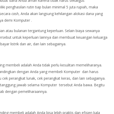
uat dana Anda aman karena tidak harus sekaligus
ki penghasilan rutin tiap bulan minimal 5 juta rupiah, maka
 secara
cash
, Anda akan langsung kehilangan alokasi dana yang
nya demi Komputer .
 atau bulanan tergantung keperluan. Selain biaya sewanya
ersebut untuk keperluan lainnya dan membuat keuangan keluarga
ar listrik dan air, dan lain sebagainya.
g membeli adalah Anda tidak perlu kesulitan memeliharanya.
 Bandingkan dengan Anda yang membeli Komputer dan harus
u cek perangkat lunak, cek perangkat keras, dan lain sebagainya.
rtanggung jawab selama Komputer tersebut Anda bawa. Begitu
wab dengan pemeliharaannya.
ing membeli adalah Anda bisa lebih praktis dan efisien kala