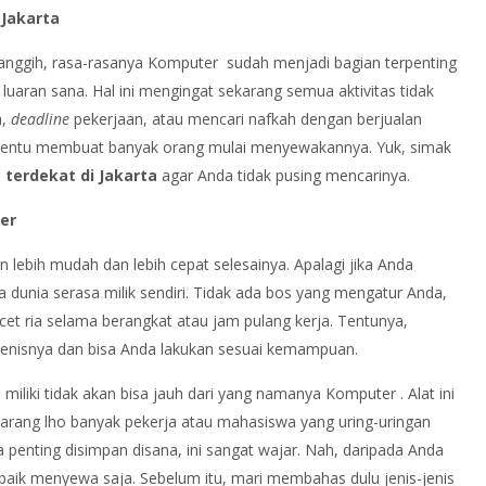
 Jakarta
nggih, rasa-rasanya Komputer sudah menjadi bagian terpenting
uaran sana. Hal ini mengingat sekarang semua aktivitas tidak
h,
deadline
pekerjaan, atau mencari nafkah dengan berjualan
i tentu membuat banyak orang mulai menyewakannya. Yuk, simak
 terdekat di Jakarta
agar Anda tidak pusing mencarinya.
er
lebih mudah dan lebih cepat selesainya. Apalagi jika Anda
a dunia serasa milik sendiri. Tidak ada bos yang mengatur Anda,
cet ria selama berangkat atau jam pulang kerja. Tentunya,
enisnya dan bisa Anda lakukan sesuai kemampuan.
ki tidak akan bisa jauh dari yang namanya Komputer . Alat ini
 jarang lho banyak pekerja atau mahasiswa yang uring-uringan
penting disimpan disana, ini sangat wajar. Nah, daripada Anda
baik menyewa saja. Sebelum itu, mari membahas dulu jenis-jenis