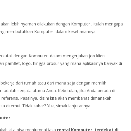
e akan lebih nyaman dilakukan dengan Komputer . Itulah mengapa
yang membutuhkan Komputer dalam kesehariannya.
berkutat dengan Komputer dalam mengerjakan job klien.
an pamflet, logo, hingga brosur yang mana aplikasinya banyak di
 bekerja dari rumah atau dari mana saja dengan memilih
r adalah senjata utama Anda. Kebetulan, jika Anda berada di
 referensi. Pasalnya, disini kita akan membahas dimanakah
sa ditemui. Tidak sabar? Yuk, simak lanjutannya.
puter
kah kita bisa menjumpai jasa
rental Komputer terdekat di