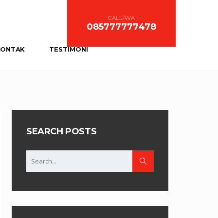
CALL/WA
085777777478
KONTAK
TESTIMONI
SEARCH POSTS