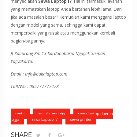
menyediakan
Sewa Laptop i7
. Hal ini termasuk layanan
yang memastikan laptop Anda bertahan lebih lama. Dan
jika ada masalah besar? Kemudian kami mengganti laptop
dengan model yang sama, sehingga kami dapat
memperbaiki yang rusak atau menggunakan kembali
bagian-bagiannya.
Jl Kaliurang Km 13 Sardonoharjo Ngaglik Sleman
Yogyakarta.
Email : info@bukalaptop.com
Call/Wa : 085777777478
rental
rental komputer
sewa laptop daerah
Jogja
Sewa Laptop i7
sewa printer
SHARE