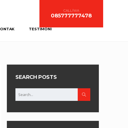
CALL/WA
085777777478
KONTAK
TESTIMONI
SEARCH POSTS