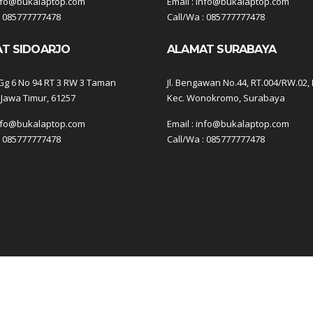
info@bukalaptop.com
Email : info@bukalaptop.com
: 085777777478
Call/Wa : 085777777478
T SIDOARJO
ALAMAT SURABAYA
g 6 No 94 RT 3 RW 3 Taman
Jl. Bengawan No.44, RT.004/RW.02,
 Jawa Timur, 61257
Kec. Wonokromo, Surabaya
info@bukalaptop.com
Email : info@bukalaptop.com
: 085777777478
Call/Wa : 085777777478