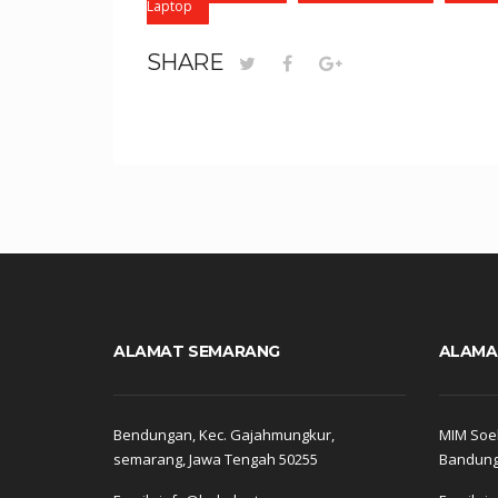
Laptop
SHARE
ALAMAT SEMARANG
ALAMA
Bendungan, Kec. Gajahmungkur,
MIM Soek
semarang, Jawa Tengah 50255
Bandung,