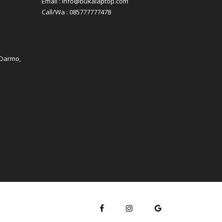
Email : info@bukalaptop.com
Call/Wa : 085777777478
 Darmo,