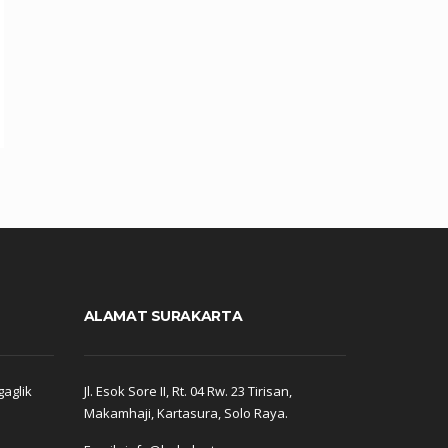
ALAMAT SURAKARTA
gaglik
Jl. Esok Sore II, Rt. 04 Rw. 23 Tirisan,
Makamhaji, Kartasura, Solo Raya.