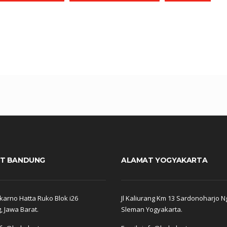
T BANDUNG
ALAMAT YOGYAKARTA
arno Hatta Ruko Blok i26
Jl Kaliurang Km 13 Sardonoharjo N
 Jawa Barat.
Sleman Yogyakarta.