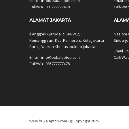
Email : info@bukalaptop.com
Email : 
Call/Wa : 085777777478
Call/Wa 
ALAMAT JAKARTA
ALAMA
Jl Anggrek Garuda RT.4/RW.2,
Ngelom G
Kemanggisan, Kec. Palmerah,, Kota Jakarta
Sidoarjo
Barat, Daerah Khusus Ibukota Jakarta.
Email : 
Email : info@bukalaptop.com
Call/Wa 
Call/Wa : 085777777478
www.bukalaptop.com - @Copyright 2025