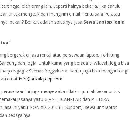
tertinggal oleh orang lain. Seperti halnya bekerja, jika dahulu
uksan untuk mengetik dan mengirim email. Tentu saja PC atau
unyai bukan? Berikut adalah solusinya jasa
Sewa Laptop Jogja
top “
g bergerak di jasa rental atau persewaan laptop. Terhitung
, Bandung dan Jogja. Untuk kamu yang berada di wilayah Jogja bisa
onharjo Ngaglik Sleman Yogyakarta. Kamu juga bisa menghubungi
atau email
info@bukalaptop.com
.
 perusahaan ini juga menyewakan dalam jumlah besar untuk
emakai jasanya yaitu GIANT, ICANREAD dan PT. DIKA.
asa ini yaitu: PON XIX 2016 (IT Support), sewa unit laptop
 dan sebagainya.