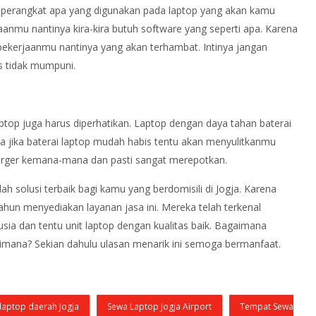
 perangkat apa yang digunakan pada laptop yang akan kamu
nmu nantinya kira-kira butuh software yang seperti apa. Karena
 pekerjaanmu nantinya yang akan terhambat. Intinya jangan
s tidak mumpuni.
top juga harus diperhatikan. Laptop dengan daya tahan baterai
na jika baterai laptop mudah habis tentu akan menyulitkanmu
rger kemana-mana dan pasti sangat merepotkan.
ah solusi terbaik bagi kamu yang berdomisili di Jogja. Karena
un menyediakan layanan jasa ini. Mereka telah terkenal
sia dan tentu unit laptop dengan kualitas baik. Bagaimana
mana? Sekian dahulu ulasan menarik ini semoga bermanfaat.
laptop daerah Jogja
Sewa Laptop Jogja Airport
Tempat Sewa